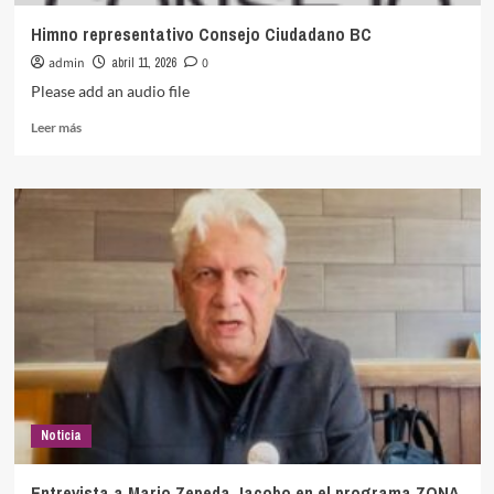
Himno representativo Consejo Ciudadano BC
admin
abril 11, 2026
0
Please add an audio file
Leer
Leer más
más
sobre
Himno
representativo
Consejo
Ciudadano
BC
Noticia
Entrevista a Mario Zepeda Jacobo en el programa ZONA