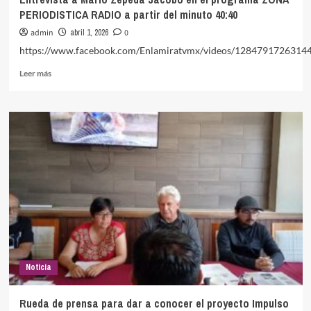
PERIODISTICA RADIO a partir del minuto 40:40
admin
abril 1, 2026
0
https://www.facebook.com/Enlamiratvmx/videos/1284791726314
Leer
Leer más
más
sobre
Entrevista
a
Mario
Zepeda
Jacobo
en
el
programa
ZONA
PERIODISTICA
RADIO
a
Noticia
partir
del
minuto
Rueda de prensa para dar a conocer el proyecto Impulso
40:40