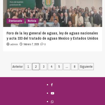
Destacado
Noticia
Foro de la ley general de aguas, ley de aguas nacionales
y acta 333 del tratado de aguas Mexico y Estados Unidos
admin
febrero 7, 2026
0
Paginación
Anterior
1
2
3
4
5
…
8
Siguiente
de
entradas
Facebook
Youtube
Whatsapp