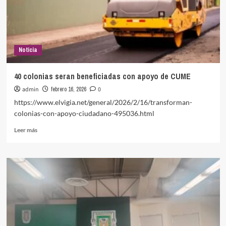
Noticia
40 colonias seran beneficiadas con apoyo de CUME
admin
febrero 16, 2026
0
https://www.elvigia.net/general/2026/2/16/transforman-
colonias-con-apoyo-ciudadano-495036.html
Leer
Leer más
más
sobre
40
colonias
seran
beneficiadas
con
apoyo
de
CUME