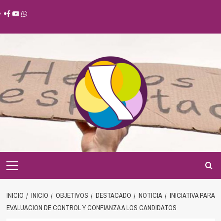
Saltar
Facebook
Youtube
Whatsapp
al
contenido
Menú
principal
INICIO
INICIO
OBJETIVOS
DESTACADO
NOTICIA
INICIATIVA PARA
EVALUACION DE CONTROL Y CONFIANZA A LOS CANDIDATOS