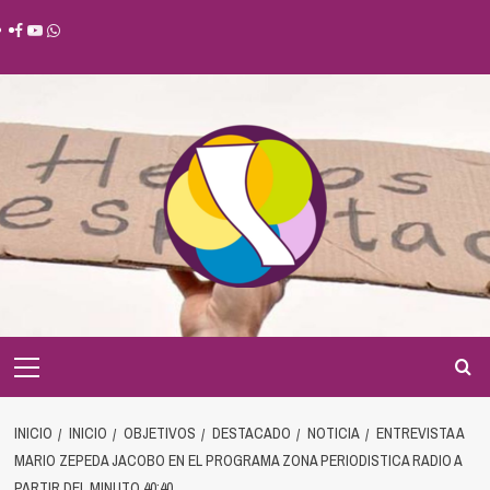
Saltar
Facebook
Youtube
Whatsapp
al
contenido
Menú
principal
INICIO
INICIO
OBJETIVOS
DESTACADO
NOTICIA
ENTREVISTA A
MARIO ZEPEDA JACOBO EN EL PROGRAMA ZONA PERIODISTICA RADIO A
PARTIR DEL MINUTO 40:40