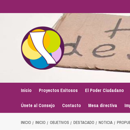
Saltar
al
contenido
Inicio
Proyectos Exitosos
El Poder Ciudadano
Únete al Consejo
Contacto
Mesa directiva
Im
INICIO
INICIO
OBJETIVOS
DESTACADO
NOTICIA
PROPUE