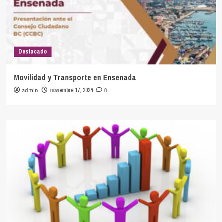
actual
del
agua
en
Baja
Destacado
California
Movilidad y Transporte en Ensenada
admin
noviembre 17, 2024
0