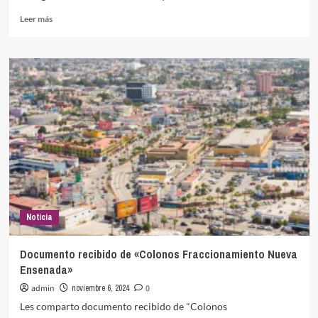
Leer
Leer más
más
sobre
Propone
el
Consejo
Ciudadano
medidas
para
uso
de
bicicletas
Noticia
Documento recibido de «Colonos Fraccionamiento Nueva
Ensenada»
admin
noviembre 6, 2024
0
Les comparto documento recibido de "Colonos