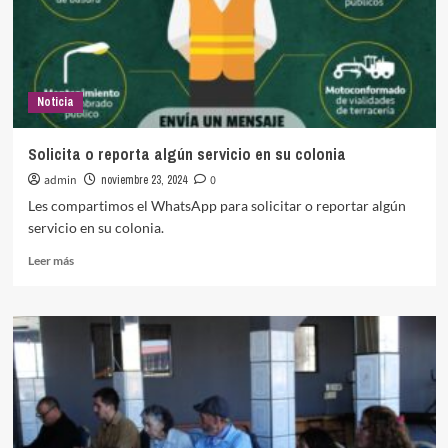
Noticia
Solicita o reporta algún servicio en su colonia
admin
noviembre 23, 2024
0
Les compartimos el WhatsApp para solicitar o reportar algún
servicio en su colonia.
Leer
Leer más
más
sobre
Solicita
o
reporta
algún
servicio en su colonia