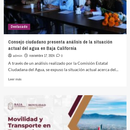
Destacado
Consejo ciudadano presenta análisis de la situación
actual del agua en Baja California
admin
noviembre 17, 2024
0
A través de un análisis realizado por la Comisión Estatal
Ciudadana del Agua, se expuso la situación actual acerca del...
Leer
Leer más
más
sobre
Consejo
ciudadano
presenta
análisis
de
la
situación