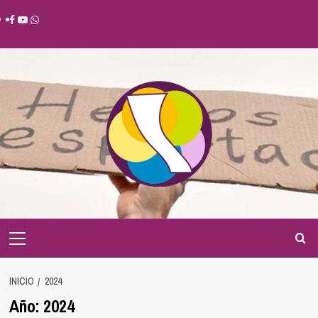
Saltar
Facebook
Youtube
Whatsapp
al
contenido
Menú
principal
INICIO
2024
Año:
2024