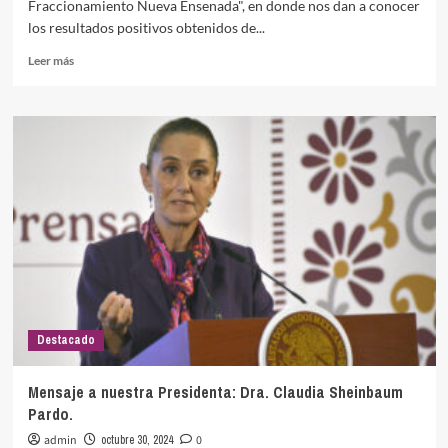
Fraccionamiento Nueva Ensenada", en donde nos dan a conocer
los resultados positivos obtenidos de...
Leer
Leer más
más
sobre
Documento
recibido
de
«Colonos
Fraccionamiento
Nueva
Ensenada»
Destacado
Mensaje a nuestra Presidenta: Dra. Claudia Sheinbaum
Pardo.
admin
octubre 30, 2024
0