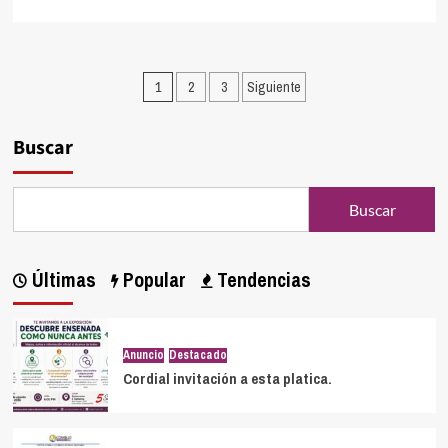
Paginación
1
2
3
Siguiente
de
entradas
Buscar
Buscar
Últimas
Popular
Tendencias
Anuncio
Destacado
Cordial invitación a esta platica.