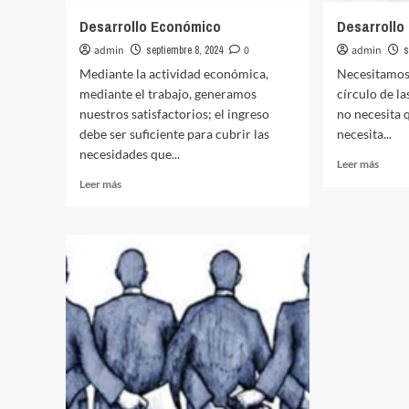
Desarrollo Económico
Desarrollo
admin
septiembre 8, 2024
0
admin
s
Mediante la actividad económica,
Necesitamos 
mediante el trabajo, generamos
círculo de la
nuestros satisfactorios; el ingreso
no necesita 
debe ser suficiente para cubrir las
necesita...
necesidades que...
Leer
Leer más
más
Leer
Leer más
sobre
más
Desar
sobre
Social
Desarrollo
Económico