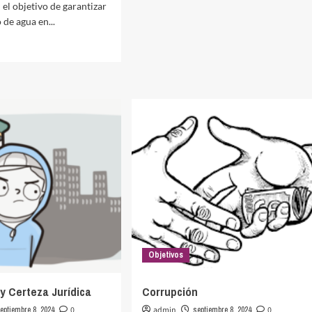
 el objetivo de garantizar
 de agua en...
as
o
do
Objetivos
y Certeza Jurídica
Corrupción
eptiembre 8, 2024
0
admin
septiembre 8, 2024
0