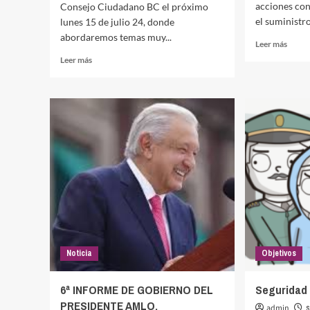
acciones con
Consejo Ciudadano BC el próximo
el suministro
lunes 15 de julio 24, donde
abordaremos temas muy...
Leer
Leer más
más
Leer
Leer más
sobre
más
Toma
sobre
medid
Invitación
Estad
a
por
la
acuer
reunión
del
del
CILA
Consejo
Ciudadano
BC
el
próximo
lunes
15
Noticia
Objetivos
de
julio
24
6ª INFORME DE GOBIERNO DEL
Seguridad 
PRESIDENTE AMLO.
admin
s