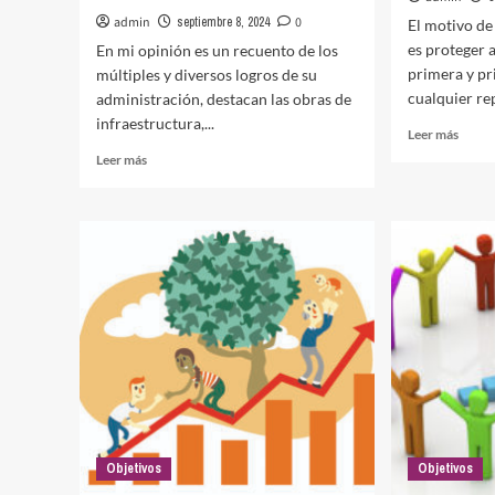
admin
septiembre 8, 2024
0
El motivo de
es proteger 
En mi opinión es un recuento de los
primera y pr
múltiples y diversos logros de su
cualquier rep
administración, destacan las obras de
infraestructura,...
Leer
Leer más
más
Leer
Leer más
sobre
más
Segur
sobre
y
6ª
Certe
INFORME
Jurídi
DE
GOBIERNO
DEL
PRESIDENTE
AMLO.
Objetivos
Objetivos