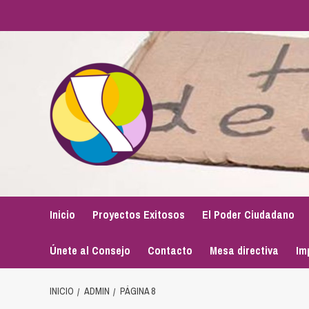
Saltar
al
contenido
Inicio
Proyectos Exitosos
El Poder Ciudadano
Únete al Consejo
Contacto
Mesa directiva
Im
INICIO
ADMIN
PÁGINA 8