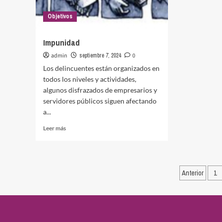
Objetivos
Impunidad
admin
septiembre 7, 2024
0
Los delincuentes están organizados en
todos los niveles y actividades,
algunos disfrazados de empresarios y
servidores públicos siguen afectando
a...
Leer
Leer más
más
sobre
Impunidad
Pagina
Anterior
1
de
entrad