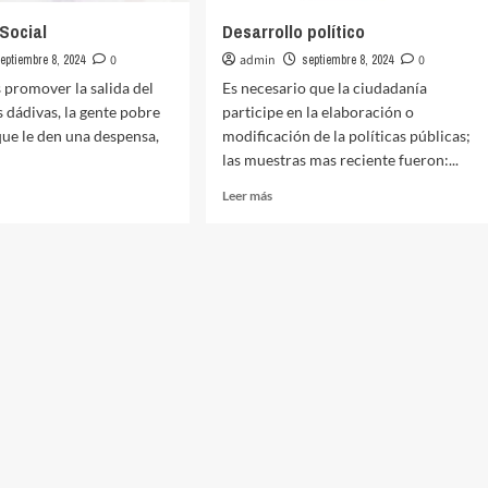
 Social
Desarrollo político
eptiembre 8, 2024
0
admin
septiembre 8, 2024
0
promover la salida del
Es necesario que la ciudadanía
s dádivas, la gente pobre
participe en la elaboración o
que le den una despensa,
modificación de la políticas públicas;
las muestras mas reciente fueron:...
Leer
Leer más
más
sobre
rollo
Desarrollo
político