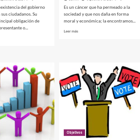
 existencia del gobierno
Es un cáncer que ha permeado a la
a sus ciudadanos. Su
sociedad y que nos daña en forma
incipal obligación de
moral y económica; la encontramos...
resentante o...
Leer
Leer más
más
sobre
Corrupción
idad
za
ca
Objetivos